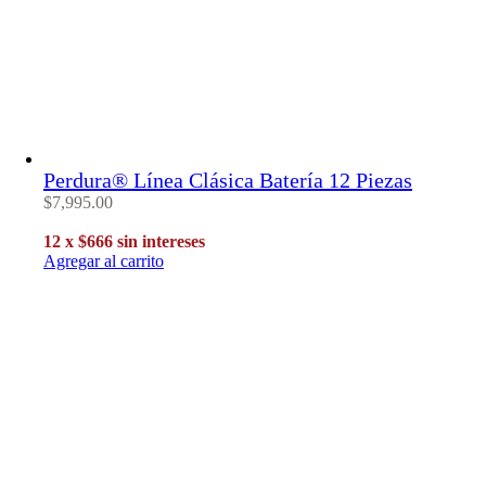
Perdura® Lí­nea Clásica Baterí­a 12 Piezas
$
7,995
.
00
12 x $666 sin intereses
Agregar al carrito