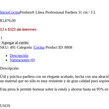
Inicio
Cocina
Perdura® Línea Professional Paellera 31 cm / 3 L
$
3,876
.
00
12 x $323 sin intereses
Perdura®
Línea
Agregar al carrito
Professional
SKU:
491
Categoría:
Cocina
Product ID:
8808
Paellera
31
Descripción
cm
Valoraciones (0)
/
3
Descripción
L
Útil y práctica paellera con un elegante acabado, hecha con una aleac
cantidad
un material que no sólo es muy resistente y de gran calidad pues sopor
Esta pieza le permite hornear sobre la estufa y ahorrar hasta un 95% en 
USOS