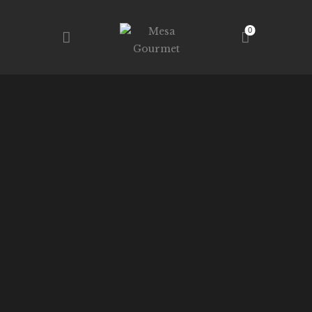
0
MESA GOURMET
RESTAURANTE – TALLERES – TIENDA
INICIO
TIENDA
SERVICIOS
NOSOTROS
CONTACTO