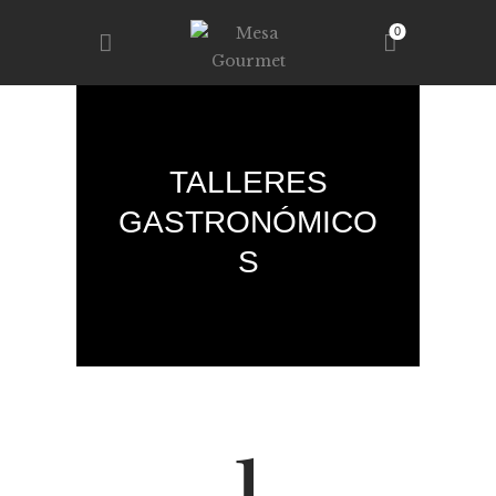
0
MESA GOURMET
RESTAURANTE – TALLERES – TIENDA
INICIO
TALLERES
TIENDA
GASTRONÓMICO
SERVICIOS
S
NOSOTROS
CONTACTO