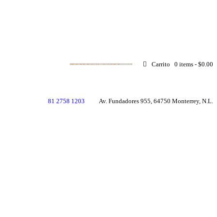
RESERVACIONES
Carrito
0 items
-
$0.00
81 2758 1203
Av. Fundadores 955, 64750 Monterrey, N.L.