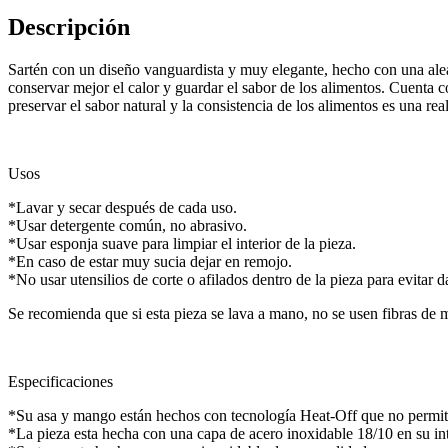
/
3.5L
Descripción
cantidad
Sartén con un diseño vanguardista y muy elegante, hecho con una aleac
conservar mejor el calor y guardar el sabor de los alimentos. Cuenta 
preservar el sabor natural y la consistencia de los alimentos es una re
Usos
*Lavar y secar después de cada uso.
*Usar detergente común, no abrasivo.
*Usar esponja suave para limpiar el interior de la pieza.
*En caso de estar muy sucia dejar en remojo.
*No usar utensilios de corte o afilados dentro de la pieza para evitar
Se recomienda que si esta pieza se lava a mano, no se usen fibras de me
Especificaciones
*Su asa y mango están hechos con tecnología Heat-Off que no permite
*La pieza esta hecha con una capa de acero inoxidable 18/10 en su int