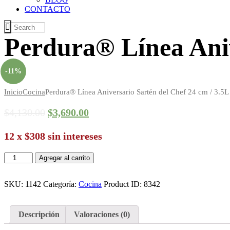
CONTACTO
Perdura® Línea Aniv
-11%
Inicio
Cocina
Perdura® Línea Aniversario Sartén del Chef 24 cm / 3.5L
$
4,130
.
00
$
3,690
.
00
12 x $308 sin intereses
Perdura®
Agregar al carrito
Línea
Aniversario
Sartén
SKU:
1142
Categoría:
Cocina
Product ID:
8342
del
Chef
24
Descripción
Valoraciones (0)
cm