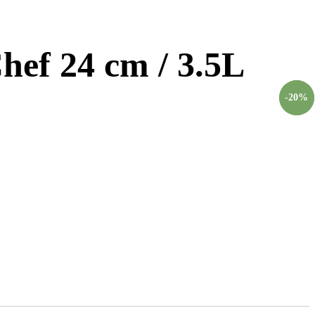
hef 24 cm / 3.5L
-35%
-20%