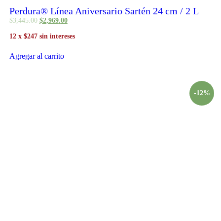
Perdura® Línea Aniversario Sartén 24 cm / 2 L
$
3,445
.
00
$
2,969
.
00
12 x $247 sin intereses
Agregar al carrito
-12%