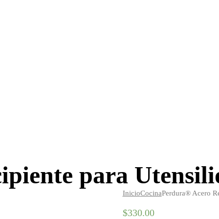
piente para Utensili
Inicio
Cocina
Perdura® Acero Rec
$
330
.
00