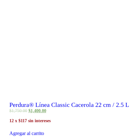
Perdura® Línea Classic Cacerola 22 cm / 2.5 L
$
1,750
.
00
$
1,400
.
00
12 x $117 sin intereses
Agregar al carrito