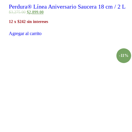
Perdura® Línea Aniversario Saucera 18 cm / 2 L
$
3,275
.
00
$
2,899
.
00
12 x $242 sin intereses
Agregar al carrito
-11%