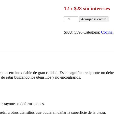
12 x $28 sin intereses
Perdura®
Agregar al carrito
Acero
Recipiente
para
SKU:
5596
Categoría:
Cocina
Utensilios
cantidad
 con acero inoxidable de gran calidad. Este magnifico recipiente no debe
a de estar buscando los utensilios y no encontrarlos.
tar rayones o deformaciones.
tal u otros utensilios que pudieran dañar la superficie de la pieza.