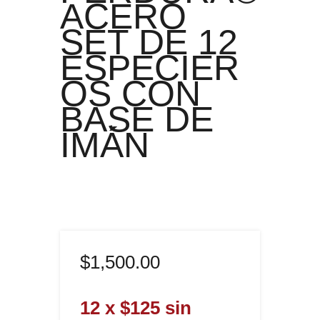
ACERO
SET DE 12
ESPECIER
OS CON
BASE DE
IMÁN
$
1,500
.
00
12 x $125 sin