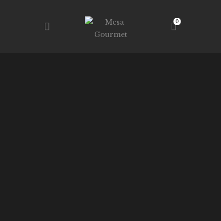
0
MESA GOURMET
RESTAURANTE – TALLERES – TIENDA
INICIO
TIENDA
SERVICIOS
NOSOTROS
CONTACTO