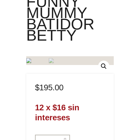
FUNNY
MUMMY
BATIDOR
BETTY
$
195
.
00
12 x $16 sin
intereses