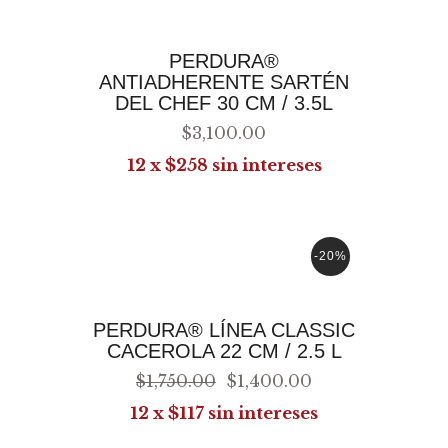
PERDURA®
ANTIADHERENTE SARTÉN
DEL CHEF 30 CM / 3.5L
$
3,100
.
00
12 x $258 sin intereses
-20%
AGREGAR AL CARRITO
PERDURA® LÍNEA CLASSIC
CACEROLA 22 CM / 2.5 L
$
1,750
.
00
$
1,400
.
00
12 x $117 sin intereses