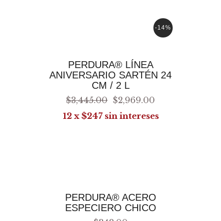
-14%
AGREGAR AL CARRITO
PERDURA® LÍNEA
ANIVERSARIO SARTÉN 24
CM / 2 L
$
3,445
.
00
$
2,969
.
00
12 x $247 sin intereses
AGREGAR AL CARRITO
PERDURA® ACERO
ESPECIERO CHICO