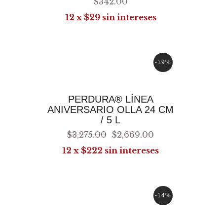
$
342
.
00
12 x $29 sin intereses
-19%
AGREGAR AL CARRITO
PERDURA® LÍNEA
ANIVERSARIO OLLA 24 CM
/ 5 L
$
3,275
.
00
$
2,669
.
00
12 x $222 sin intereses
-14%