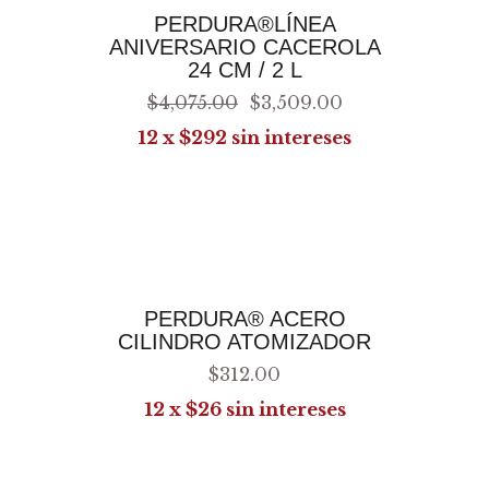
AGREGAR AL CARRITO
PERDURA®LÍNEA
ANIVERSARIO CACEROLA
24 CM / 2 L
$
4,075
.
00
$
3,509
.
00
12 x $292 sin intereses
AGREGAR AL CARRITO
PERDURA® ACERO
CILINDRO ATOMIZADOR
$
312
.
00
12 x $26 sin intereses