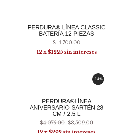
AGREGAR AL CARRITO
PERDURA® LÍ­NEA CLASSIC
BATERÍ­A 12 PIEZAS
$
14,700
.
00
12 x $1225 sin intereses
-14%
AGREGAR AL CARRITO
PERDURA®LÍNEA
ANIVERSARIO SARTÉN 28
CM / 2.5 L
$
4,075
.
00
$
3,509
.
00
12 x $292 sin intereses