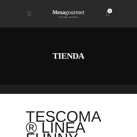
0
MESA GOURMET
RESTAURANTE – TALLERES – TIENDA
INICIO
TIENDA
TIENDA
SERVICIOS
NOSOTROS
CONTACTO
TESCOMA
® LÍNEA