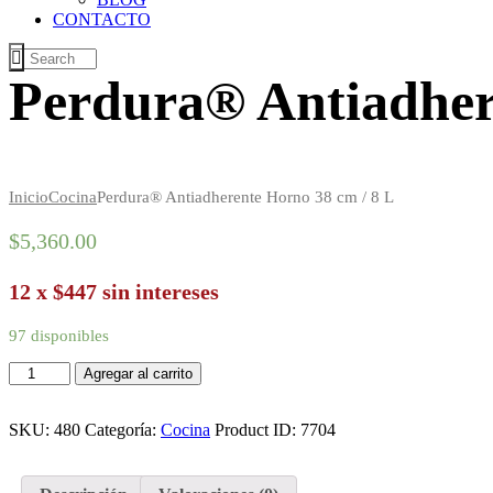
CONTACTO
Perdura® Antiadher
Inicio
Cocina
Perdura® Antiadherente Horno 38 cm / 8 L
$
5,360
.
00
12 x $447 sin intereses
97 disponibles
Perdura®
Agregar al carrito
Antiadherente
Horno
38
SKU:
480
Categoría:
Cocina
Product ID:
7704
cm
/
8