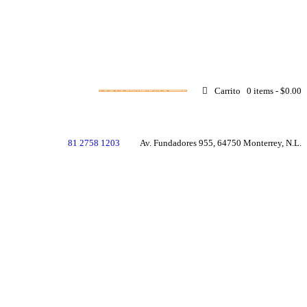
RESERVACIONES
Carrito
0 items
-
$0.00
81 2758 1203
Av. Fundadores 955, 64750 Monterrey, N.L.