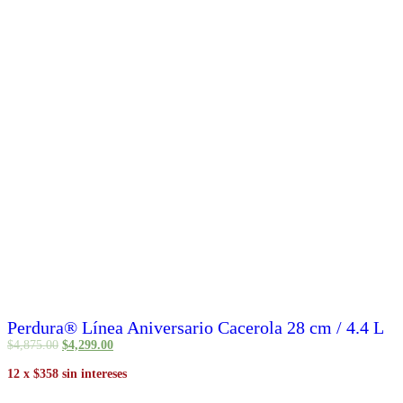
Perdura® Línea Aniversario Cacerola 28 cm / 4.4 L
$
4,875
.
00
$
4,299
.
00
12 x $358 sin intereses