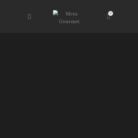
0
MESA GOURMET
RESTAURANTE – TALLERES – TIENDA
INICIO
TIENDA
SERVICIOS
NOSOTROS
CONTACTO