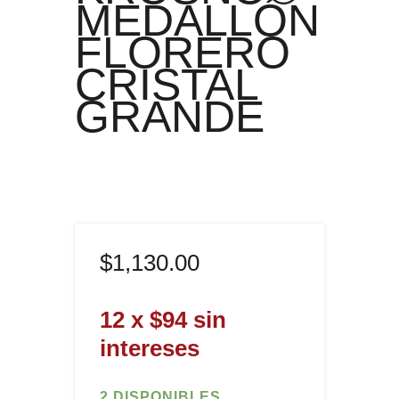
MEDALLÓN
FLORERO
CRISTAL
GRANDE
$
1,130
.
00
12 x $94 sin
intereses
2 DISPONIBLES