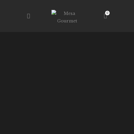
0
MESA GOURMET
RESTAURANTE – TALLERES – TIENDA
INICIO
TIENDA
SERVICIOS
NOSOTROS
CONTACTO