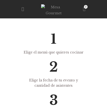
0
MESA GOURMET
RESTAURANTE – TALLERES – TIENDA
INICIO
TIENDA
SERVICIOS
Elige el menú que quieres cocinar
NOSOTROS
CONTACTO
Elige la fecha de tu evento y
cantidad de asistentes