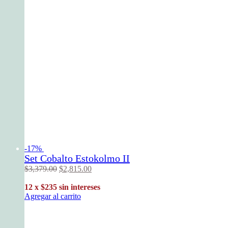
-17%
Set Cobalto Estokolmo II
$
3,379
.
00
$
2,815
.
00
12 x $235 sin intereses
Agregar al carrito