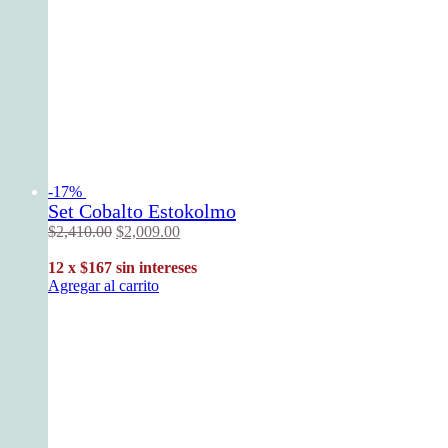
-17%
Set Cobalto Estokolmo
$
2,410
.
00
$
2,009
.
00
12 x $167 sin intereses
Agregar al carrito