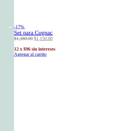
-17%
Set para Cognac
$
1,380
.
00
$
1,150
.
00
12 x $96 sin intereses
Agregar al carrito