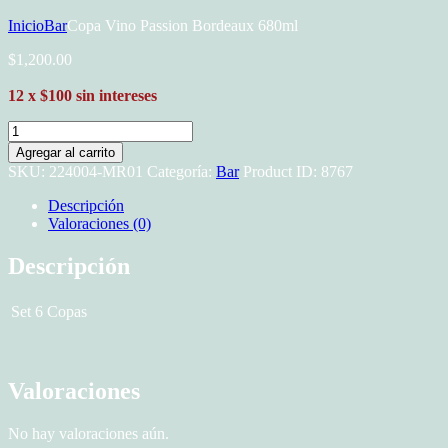
Inicio
Bar
Copa Vino Passion Bordeaux 680ml
$
1,200
.
00
12 x $100 sin intereses
Copa
Vino
Agregar al carrito
Passion
SKU:
224004-MR01
Categoría:
Bar
Product ID:
8767
Bordeaux
680ml
Descripción
cantidad
Valoraciones (0)
Descripción
Set 6 Copas
Valoraciones
No hay valoraciones aún.